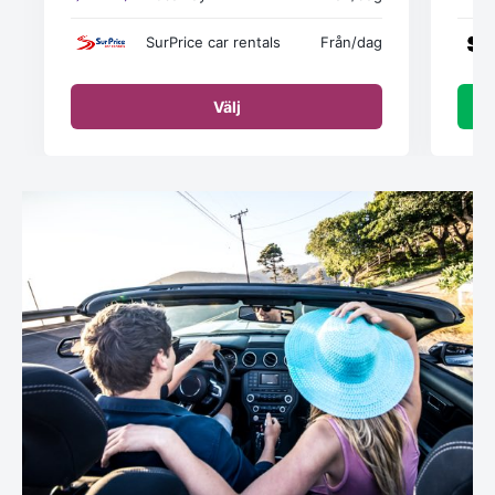
SurPrice car rentals
Från
/dag
Välj