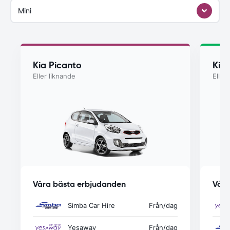
Mini
Kia Picanto
Kia
Eller liknande
Eller
Våra bästa erbjudanden
Våra
Simba Car Hire
Från
/dag
Yesaway
Från
/dag