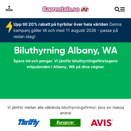
Upp till 20% rabatt på hyrbilar över hela världen
Denna
kampanj gäller till och med 11 augusti 2026 - passa på
redan idag!
Biluthyrning Albany, WA
Spara tid och pengar. Vi jämför biluthyrningsföretagens
erbjudanden i Albany, WA på dina vägnar.
Vi jämför mellan alla välkända biluthyrningsfirmor, plus en massa
andra!