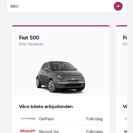
Mini
Fiat 500
Fia
Eller liknande
Eller
Våra bästa erbjudanden
Våra
DelPaso
Från
/dag
Record Go
Från
/dag