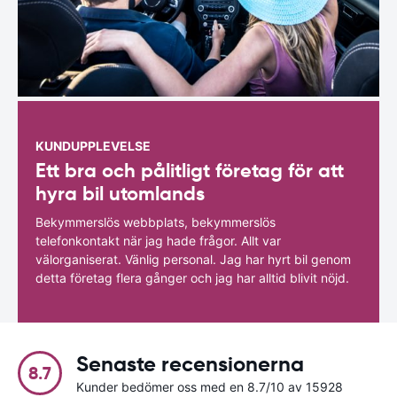
KUNDUPPLEVELSE
Ett bra och pålitligt företag för att
hyra bil utomlands
Bekymmerslös webbplats, bekymmerslös
telefonkontakt när jag hade frågor. Allt var
välorganiserat. Vänlig personal. Jag har hyrt bil genom
detta företag flera gånger och jag har alltid blivit nöjd.
Senaste recensionerna
8.7
Kunder bedömer oss med en 8.7/10 av 15928