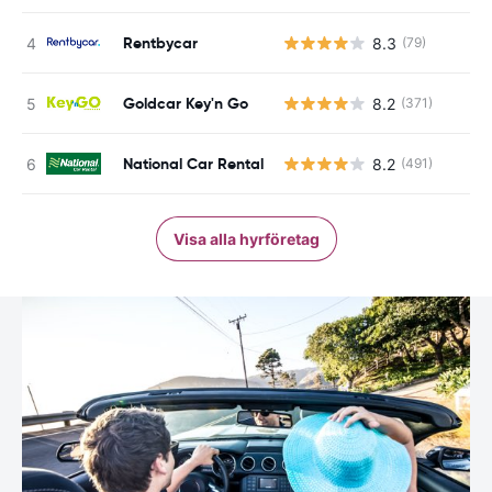
Rentbycar
8.3
(79)
Goldcar Key'n Go
8.2
(371)
National Car Rental
8.2
(491)
Visa alla hyrföretag