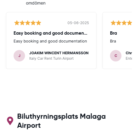
omdömen
05-06-2025
Easy booking and good documentation
Bra
Easy booking and good documentation
Bra
JOAKIM WINCENT HERMANSSON
Chris
J
C
Italy Car Rent Turin Airport
Enter
Biluthyrningsplats Malaga
Airport