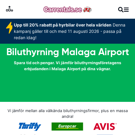
Upp till 20% rabatt på hyrbilar över hela världen
Denna
kampanj gäller till och med 11 augusti 2026 - passa på
redan idag!
Biluthyrning Malaga Airport
Spara tid och pengar. Vi jämför biluthyrningsföretagens
erbjudanden i Malaga Airport på dina vägnar.
Vi jämför mellan alla välkända biluthyrningsfirmor, plus en massa
andra!