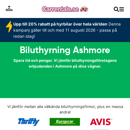
Upp till 20% rabatt på hyrbilar över hela världen
Denna
kampanj gäller till och med 11 augusti 2026 - passa på
redan idag!
Biluthyrning Ashmore
Spara tid och pengar. Vi jämför biluthyrningsföretagens
erbjudanden i Ashmore på dina vägnar.
Vi jämför mellan alla välkända biluthyrningsfirmor, plus en massa
andra!