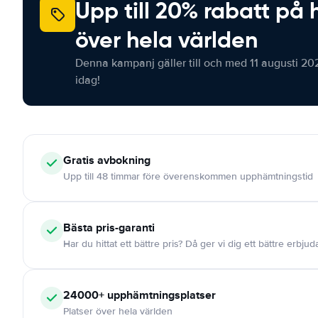
Upp till 20% rabatt på 
över hela världen
Denna kampanj gäller till och med 11 augusti 20
idag!
Gratis
avbokning
Upp till 48 timmar före överenskommen upphämtningstid
Bästa pris-garanti
Har du hittat ett bättre pris? Då ger vi dig ett bättre erbju
24000+
upphämtningsplatser
Platser över hela världen