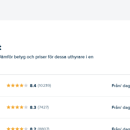
t
 Jämför betyg och priser för dessa uthyrare i en
8.4
Från
/ da
(10239)
8.3
Från
/ da
(7427)
8.2
Från
/ da
(8807)