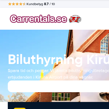
8.7
Kundbetyg
/ 10
Biluthyrning Kir
Spara tid och pengar. Vi jämför biluthyrningsföretag
erbjudanden i Kiruna Airport på dina vägnar.