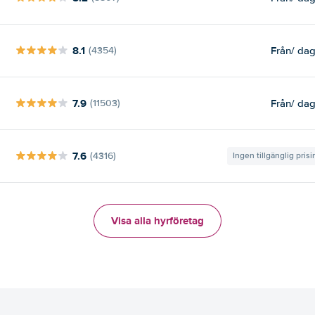
8.1
Från
/ da
(4354)
7.9
Från
/ da
(11503)
7.6
(4316)
Ingen tillgänglig pris
Visa alla hyrföretag