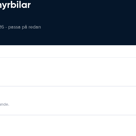
hyrbilar
26 - passa på redan
dande.