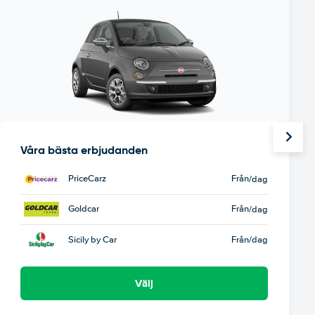
Våra bästa erbjudanden
PriceCarz
Från
/dag
Goldcar
Från
/dag
Sicily by Car
Från
/dag
Välj