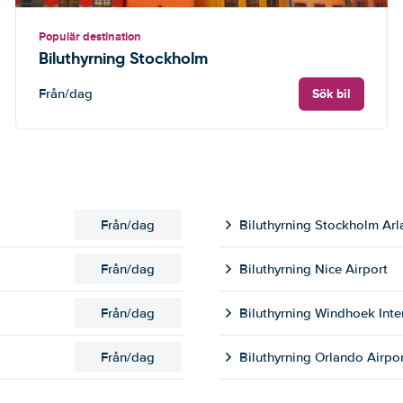
Populär destination
Biluthyrning Stockholm
Sök bil
Från
/dag
Från
/dag
Biluthyrning Stockholm Arl
Från
/dag
Biluthyrning Nice Airport
Från
/dag
Biluthyrning Windhoek Inte
Från
/dag
Biluthyrning Orlando Airpo