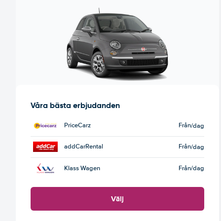
Våra bästa erbjudanden
PriceCarz
Från
/dag
addCarRental
Från
/dag
Klass Wagen
Från
/dag
Välj