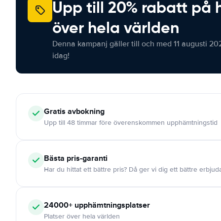
Upp till 20% rabatt på 
över hela världen
Denna kampanj gäller till och med 11 augusti 20
idag!
Gratis
avbokning
Upp till 48 timmar före överenskommen upphämtningstid
Bästa pris-garanti
Har du hittat ett bättre pris? Då ger vi dig ett bättre erbju
24000+
upphämtningsplatser
Platser över hela världen