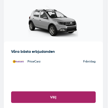
Våra bästa erbjudanden
PriceCarz
Från
/dag
Välj