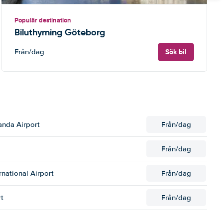
Populär destination
Biluthyrning Göteborg
Sök bil
Från
/dag
anda Airport
Från
/dag
Från
/dag
rnational Airport
Från
/dag
rt
Från
/dag