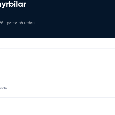
hyrbilar
26 - passa på redan
dande.