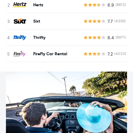
Hertz
6.9
(8812)
Sixt
7.7
(4356)
Thrifty
8.4
(6971)
FireFly Car Rental
7.2
(4033)