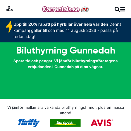
Upp till 20% rabatt på hyrbilar över hela världen
Denna
kampanj gäller till och med 11 augusti 2026 - passa på
redan idag!
Biluthyrning Gunnedah
Spara tid och pengar. Vi jämför biluthyrningsföretagens
erbjudanden i Gunnedah på dina vägnar.
Vi jämför mellan alla välkända biluthyrningsfirmor, plus en massa
andra!