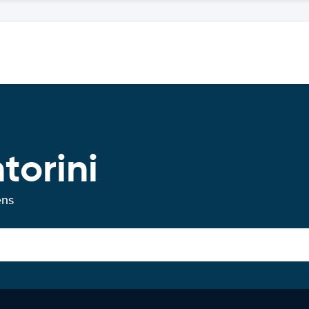
torini
ens