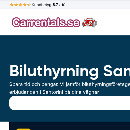
8.7
Kundbetyg
/ 10
Biluthyrning San
Spara tid och pengar. Vi jämför biluthyrningsföretag
erbjudanden i Santorini på dina vägnar.