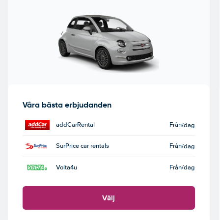
Våra bästa erbjudanden
addCarRental
Från
/dag
SurPrice car rentals
Från
/dag
Volta4u
Från
/dag
Välj