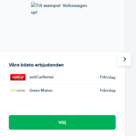
Våra bästa erbjudanden
addCarRental
Från
/dag
Green Motion
Från
/dag
Välj