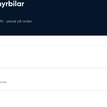
hyrbilar
26 - passa på redan
dande.