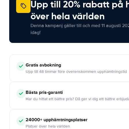
Upp till 20% rabatt på 
över hela världen
Denna kampanj gäller till och med 11 augusti 20
idag!
Gratis
avbokning
Upp till 48 timmar före överenskommen upphämtningstid
Bästa pris-garanti
Har du hittat ett bättre pris? Då ger vi dig ett bättre erbju
24000+
upphämtningsplatser
Platser över hela världen