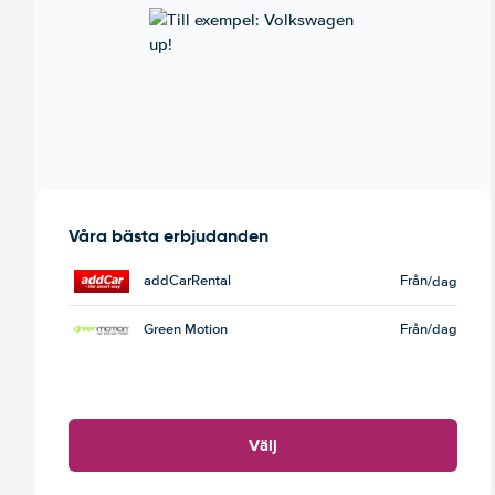
Våra bästa erbjudanden
addCarRental
Från
/dag
Green Motion
Från
/dag
Välj