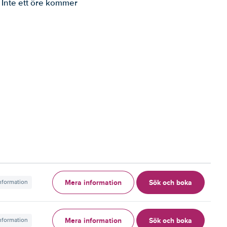
. Inte ett öre kommer
Mera information
Sök och boka
information
Mera information
Sök och boka
information