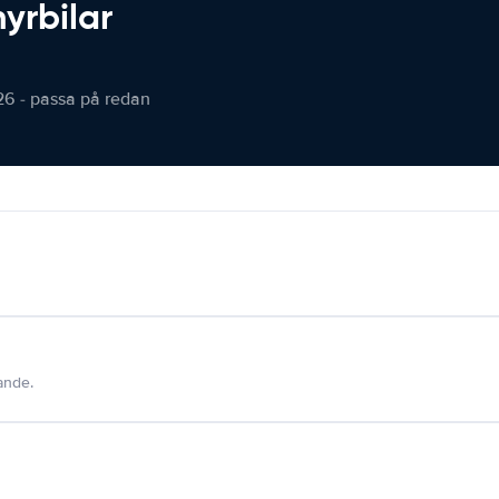
hyrbilar
26 - passa på redan
dande.