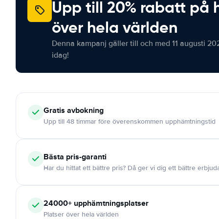
Upp till 20% rabatt på 
över hela världen
Denna kampanj gäller till och med 11 augusti 20
idag!
Gratis
avbokning
Upp till 48 timmar före överenskommen upphämtningstid
Bästa pris-garanti
Har du hittat ett bättre pris? Då ger vi dig ett bättre erbju
24000+
upphämtningsplatser
Platser över hela världen