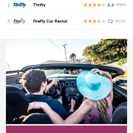
Thrifty
8.4
(6965)
FireFly Car Rental
7.2
(4033)