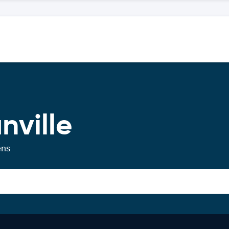
nville
ens