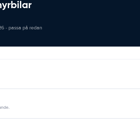
hyrbilar
26 - passa på redan
dande.