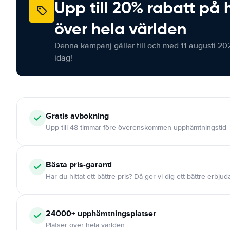
Upp till 20% rabatt på 
över hela världen
Denna kampanj gäller till och med 11 augusti 20
idag!
Gratis
avbokning
Upp till 48 timmar före överenskommen upphämtningstid
Bästa pris-garanti
Har du hittat ett bättre pris? Då ger vi dig ett bättre erbju
24000+
upphämtningsplatser
Platser över hela världen