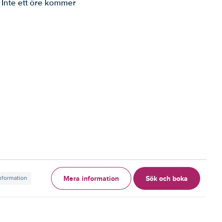
. Inte ett öre kommer
Mera information
Sök och boka
information