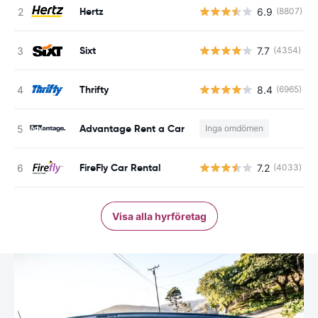
Hertz
6.9
(8807)
Sixt
7.7
(4354)
Thrifty
8.4
(6965)
Advantage Rent a Car
Inga omdömen
FireFly Car Rental
7.2
(4033)
Visa alla hyrföretag