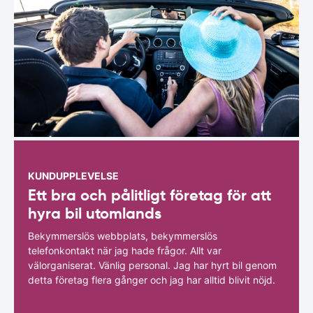
KUNDUPPLEVELSE
Ett bra och pålitligt företag för att
hyra bil utomlands
Bekymmerslös webbplats, bekymmerslös
telefonkontakt när jag hade frågor. Allt var
välorganiserat. Vänlig personal. Jag har hyrt bil genom
detta företag flera gånger och jag har alltid blivit nöjd.