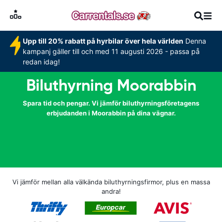
Upp till 20% rabatt på hyrbilar över hela världen
Denna
kampanj gäller till och med 11 augusti 2026 - passa på
redan idag!
Biluthyrning Moorabbin
Spara tid och pengar. Vi jämför biluthyrningsföretagens
erbjudanden i Moorabbin på dina vägnar.
Vi jämför mellan alla välkända biluthyrningsfirmor, plus en massa
andra!