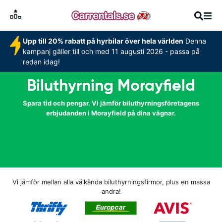
Upp till 20% rabatt på hyrbilar över hela världen
Denna
kampanj gäller till och med 11 augusti 2026 - passa på
redan idag!
Biluthyrning Morayfield
Spara tid och pengar. Vi jämför biluthyrningsföretagens
erbjudanden i Morayfield på dina vägnar.
Vi jämför mellan alla välkända biluthyrningsfirmor, plus en massa
andra!