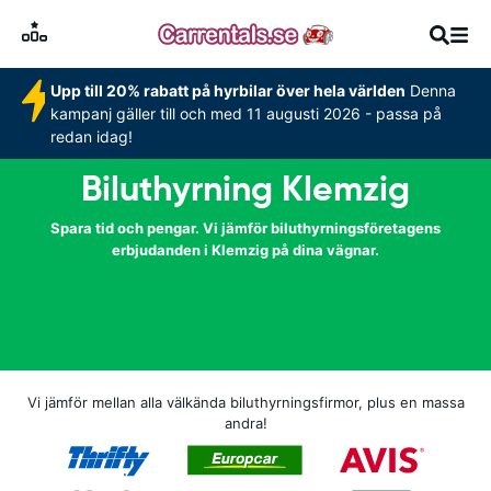
Upp till 20% rabatt på hyrbilar över hela världen
Denna
kampanj gäller till och med 11 augusti 2026 - passa på
redan idag!
Biluthyrning Klemzig
Spara tid och pengar. Vi jämför biluthyrningsföretagens
erbjudanden i Klemzig på dina vägnar.
Vi jämför mellan alla välkända biluthyrningsfirmor, plus en massa
andra!