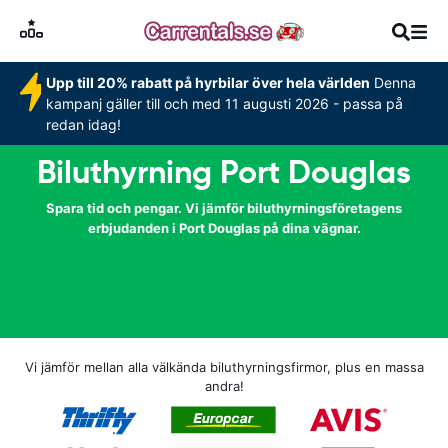
Upp till 20% rabatt på hyrbilar över hela världen
Denna
kampanj gäller till och med 11 augusti 2026 - passa på
redan idag!
Biluthyrning Port Douglas
Spara tid och pengar. Vi jämför biluthyrningsföretagens
erbjudanden i Port Douglas på dina vägnar.
Vi jämför mellan alla välkända biluthyrningsfirmor, plus en massa
andra!