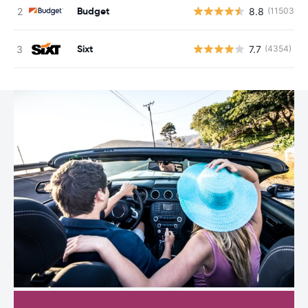
Budget
8.8
(11503)
Sixt
7.7
(4354)