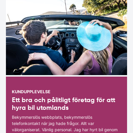
KUNDUPPLEVELSE
Ett bra och pålitligt företag för att
hyra bil utomlands
Bekymmerslös webbplats, bekymmerslös
telefonkontakt när jag hade frågor. Allt var
välorganiserat. Vänlig personal. Jag har hyrt bil genom