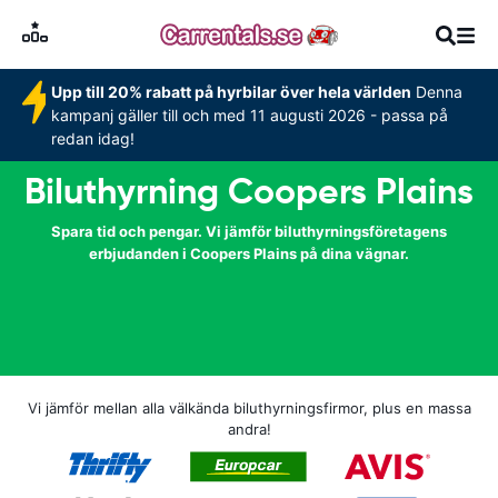
Upp till 20% rabatt på hyrbilar över hela världen
Denna
kampanj gäller till och med 11 augusti 2026 - passa på
redan idag!
Biluthyrning Coopers Plains
Spara tid och pengar. Vi jämför biluthyrningsföretagens
erbjudanden i Coopers Plains på dina vägnar.
Vi jämför mellan alla välkända biluthyrningsfirmor, plus en massa
andra!