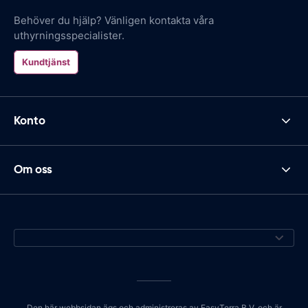
Behöver du hjälp? Vänligen kontakta våra
uthyrningsspecialister.
Kundtjänst
Konto
Om oss
Den här webbsidan ägs och administreras av EasyTerra B.V. och är