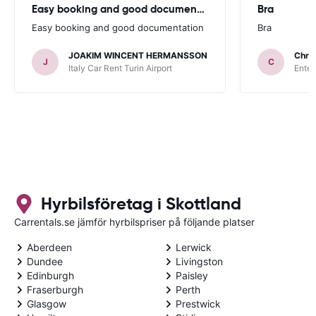
Easy booking and good documentation
Bra
Easy booking and good documentation
Bra
JOAKIM WINCENT HERMANSSON
Chris
J
C
Italy Car Rent Turin Airport
Enter
Hyrbilsföretag i Skottland
Carrentals.se jämför hyrbilspriser på följande platser
Aberdeen
Lerwick
Dundee
Livingston
Edinburgh
Paisley
Fraserburgh
Perth
Glasgow
Prestwick