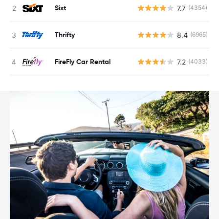
Sixt
7.7
(4354)
Thrifty
8.4
(6965)
FireFly Car Rental
7.2
(4033)