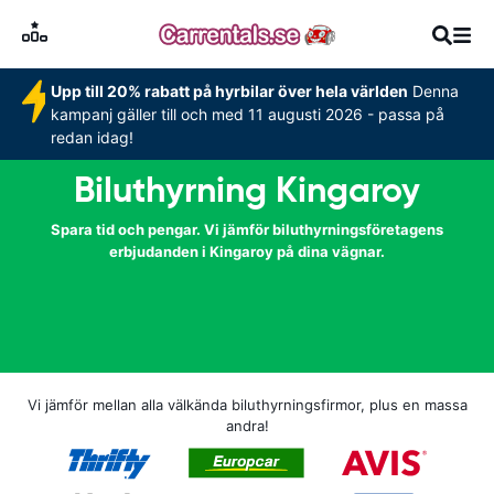
Upp till 20% rabatt på hyrbilar över hela världen
Denna
kampanj gäller till och med 11 augusti 2026 - passa på
redan idag!
Biluthyrning Kingaroy
Spara tid och pengar. Vi jämför biluthyrningsföretagens
erbjudanden i Kingaroy på dina vägnar.
Vi jämför mellan alla välkända biluthyrningsfirmor, plus en massa
andra!