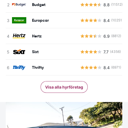
Budget
8.8
(11512)
Europcar
8.4
(10251)
Hertz
6.9
(8812)
Sixt
7.7
(4356)
Thrifty
8.4
(6971)
Visa alla hyrföretag