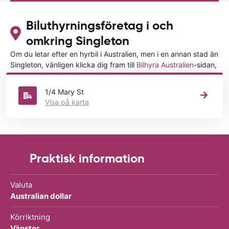
Biluthyrningsföretag i och
omkring Singleton
Om du letar efter en hyrbil i Australien, men i en annan stad än
Singleton, vänligen klicka dig fram till
Bilhyra Australien
-sidan,
där du kan välja i vilken stad i Australien du vill hyra en bil.
1/4 Mary St
Visa på karta
Praktisk information
Valuta
Australian dollar
Körriktning
Vänster