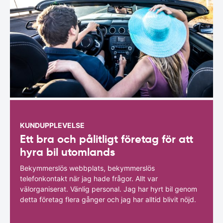
KUNDUPPLEVELSE
Ett bra och pålitligt företag för att
hyra bil utomlands
Bekymmerslös webbplats, bekymmerslös
telefonkontakt när jag hade frågor. Allt var
välorganiserat. Vänlig personal. Jag har hyrt bil genom
detta företag flera gånger och jag har alltid blivit nöjd.