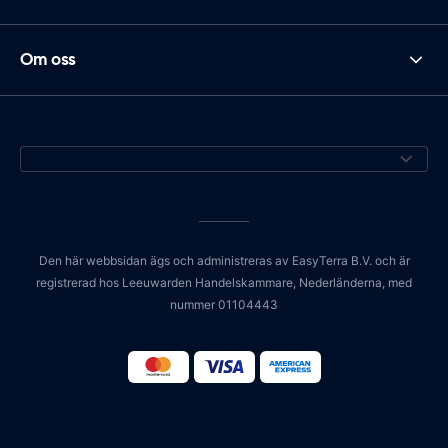
Om oss
Den här webbsidan ägs och administreras av EasyTerra B.V. och är
registrerad hos Leeuwarden Handelskammare, Nederländerna, med
nummer 01104443