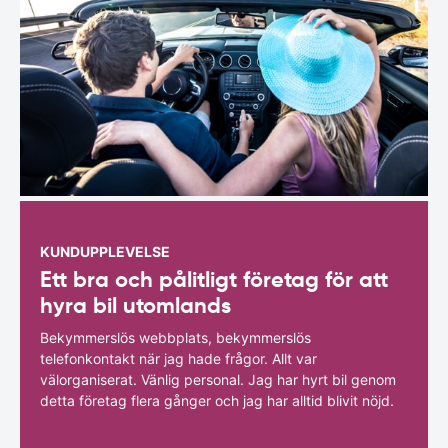
KUNDUPPLEVELSE
Ett bra och pålitligt företag för att
hyra bil utomlands
Bekymmerslös webbplats, bekymmerslös
telefonkontakt när jag hade frågor. Allt var
välorganiserat. Vänlig personal. Jag har hyrt bil genom
detta företag flera gånger och jag har alltid blivit nöjd.