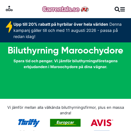
Upp till 20% rabatt på hyrbilar över hela världen
Denna
kampanj gäller till och med 11 augusti 2026 - passa på
redan idag!
Biluthyrning Maroochydore
Spara tid och pengar. Vi jämför biluthyrningsföretagens
erbjudanden i Maroochydore på dina vägnar.
Vi jämför mellan alla välkända biluthyrningsfirmor, plus en massa
andra!