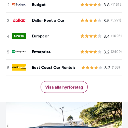
Budget
8.8
(11512)
Dollar Rent a Car
8.5
(5291)
Europcar
8.4
(10251)
Enterprise
8.2
(2409)
East Coast Car Rentals
8.2
(163)
Visa alla hyrföretag