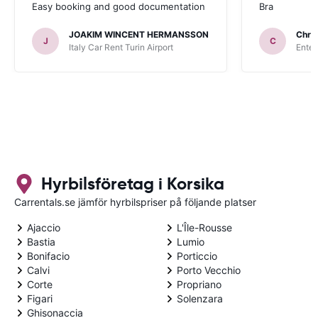
Easy booking and good documentation
Bra
JOAKIM WINCENT HERMANSSON
Chris
J
C
Italy Car Rent Turin Airport
Enter
Hyrbilsföretag i Korsika
Carrentals.se jämför hyrbilspriser på följande platser
Ajaccio
L'Île-Rousse
Bastia
Lumio
Bonifacio
Porticcio
Calvi
Porto Vecchio
Corte
Propriano
Figari
Solenzara
Ghisonaccia