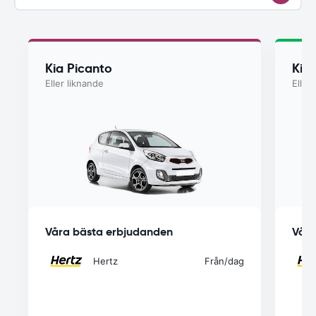
Kia Picanto
Kia
Eller liknande
Eller
Våra bästa erbjudanden
Våra
Hertz
Från
/dag