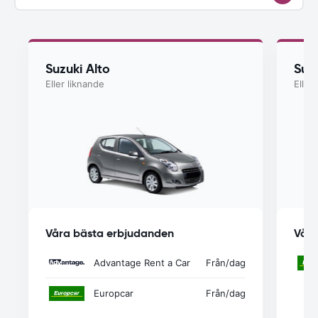
Suzuki Alto
Suzu
Eller liknande
Eller
Våra bästa erbjudanden
Våra
Advantage Rent a Car
Från
/dag
Europcar
Från
/dag