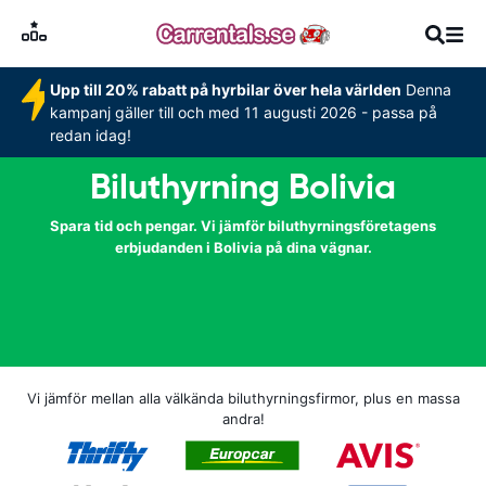
Upp till 20% rabatt på hyrbilar över hela världen
Denna
kampanj gäller till och med 11 augusti 2026 - passa på
redan idag!
Biluthyrning Bolivia
Spara tid och pengar. Vi jämför biluthyrningsföretagens
erbjudanden i Bolivia på dina vägnar.
Vi jämför mellan alla välkända biluthyrningsfirmor, plus en massa
andra!