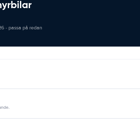
hyrbilar
26 - passa på redan
dande.