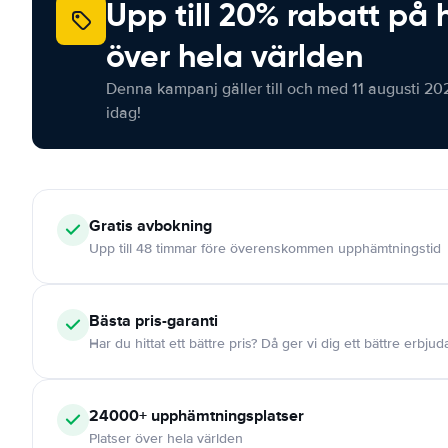
Upp till 20% rabatt på 
över hela världen
Denna kampanj gäller till och med 11 augusti 20
idag!
Gratis
avbokning
Upp till 48 timmar före överenskommen upphämtningstid
Bästa pris-garanti
Har du hittat ett bättre pris? Då ger vi dig ett bättre erbju
24000+
upphämtningsplatser
Platser över hela världen