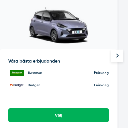
Våra bästa erbjudanden
Europcar
Från
/dag
Budget
Från
/dag
Välj