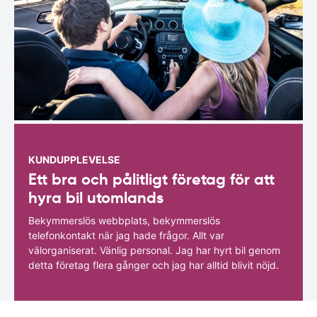
KUNDUPPLEVELSE
Ett bra och pålitligt företag för att
hyra bil utomlands
Bekymmerslös webbplats, bekymmerslös
telefonkontakt när jag hade frågor. Allt var
välorganiserat. Vänlig personal. Jag har hyrt bil genom
detta företag flera gånger och jag har alltid blivit nöjd.