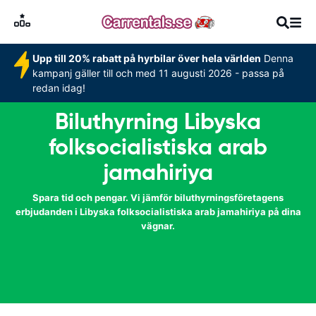
Upp till 20% rabatt på hyrbilar över hela världen
Denna
kampanj gäller till och med 11 augusti 2026 - passa på
redan idag!
Biluthyrning Libyska
folksocialistiska arab
jamahiriya
Spara tid och pengar. Vi jämför biluthyrningsföretagens
erbjudanden i Libyska folksocialistiska arab jamahiriya på dina
vägnar.