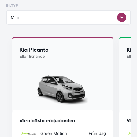
BILTYP
Mini
Kia Picanto
Kia
Eller liknande
Eller
Våra bästa erbjudanden
Våra
Green Motion
Från
/dag