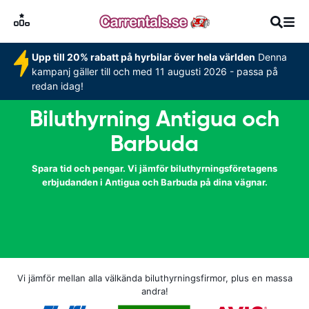
Upp till 20% rabatt på hyrbilar över hela världen
Denna
kampanj gäller till och med 11 augusti 2026 - passa på
redan idag!
Biluthyrning Antigua och
Barbuda
Spara tid och pengar. Vi jämför biluthyrningsföretagens
erbjudanden i Antigua och Barbuda på dina vägnar.
Vi jämför mellan alla välkända biluthyrningsfirmor, plus en massa
andra!