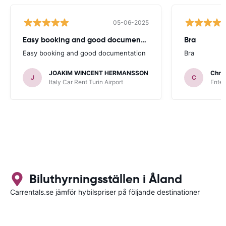
05-06-2025
Easy booking and good documentation
Bra
Easy booking and good documentation
Bra
JOAKIM WINCENT HERMANSSON
Chris
J
C
Italy Car Rent Turin Airport
Enter
Biluthyrningsställen i Åland
Carrentals.se jämför hybilspriser på följande destinationer