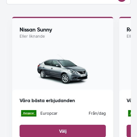
Nissan Sunny
Ren
Eller liknande
Eller
Våra bästa erbjudanden
Våra
Europcar
Från
/dag
Välj