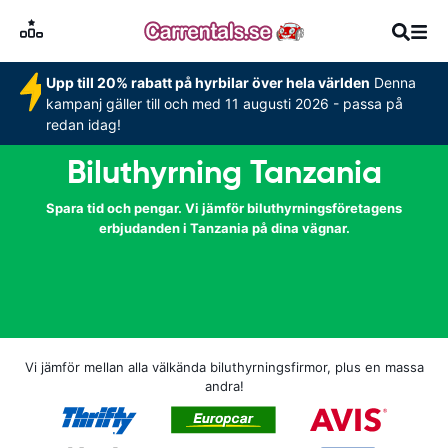
Upp till 20% rabatt på hyrbilar över hela världen
Denna
kampanj gäller till och med 11 augusti 2026 - passa på
redan idag!
Biluthyrning Tanzania
Spara tid och pengar. Vi jämför biluthyrningsföretagens
erbjudanden i Tanzania på dina vägnar.
Vi jämför mellan alla välkända biluthyrningsfirmor, plus en massa
andra!