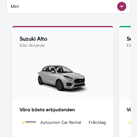
Mini
Suzuki Alto
Suzu
Eller liknande
Eller
Våra bästa erbjudanden
Våra
Autounion Car Rental
Från
/dag