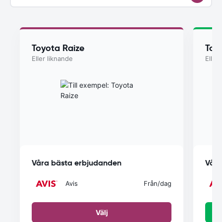
Toyota Raize
Toy
Eller liknande
Eller
Våra bästa erbjudanden
Våra
Avis
Från
/dag
Välj