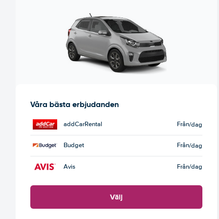
Våra bästa erbjudanden
addCarRental
Från
/dag
Budget
Från
/dag
Avis
Från
/dag
Välj