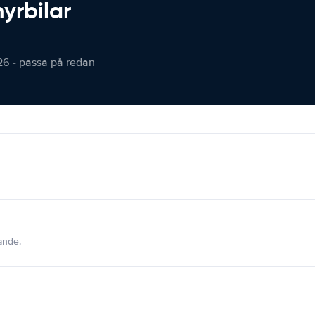
hyrbilar
26 - passa på redan
dande.