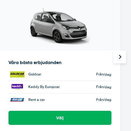
Våra bästa erbjudanden
Goldcar
Från
/dag
Keddy By Europcar
Från
/dag
Rent a car
Från
/dag
Välj