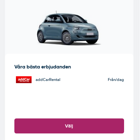
Våra bästa erbjudanden
addCarRental
Från
/dag
Välj