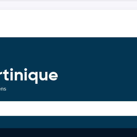
rtinique
ens