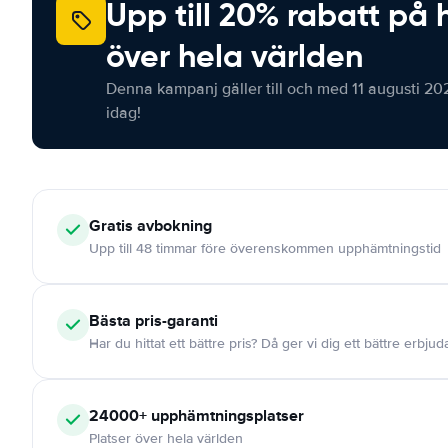
Upp till 20% rabatt på 
över hela världen
Denna kampanj gäller till och med 11 augusti 20
idag!
Gratis
avbokning
Upp till 48 timmar före överenskommen upphämtningstid
Bästa pris-garanti
Har du hittat ett bättre pris? Då ger vi dig ett bättre erbju
24000+
upphämtningsplatser
Platser över hela världen