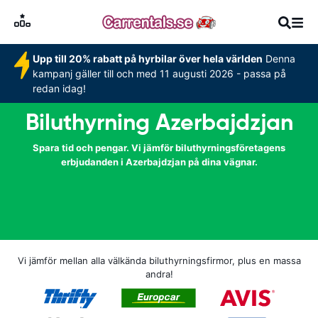
Upp till 20% rabatt på hyrbilar över hela världen
Denna
kampanj gäller till och med 11 augusti 2026 - passa på
redan idag!
Biluthyrning Azerbajdzjan
Spara tid och pengar. Vi jämför biluthyrningsföretagens
erbjudanden i Azerbajdzjan på dina vägnar.
Vi jämför mellan alla välkända biluthyrningsfirmor, plus en massa
andra!