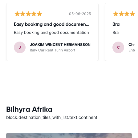
05-06-2025
Easy booking and good documentation
Bra
Easy booking and good documentation
Bra
JOAKIM WINCENT HERMANSSON
Chris
J
C
Italy Car Rent Turin Airport
Enter
Bilhyra Afrika
block.destination_tiles_with_list.text.continent
Namibia
Från
/ dag