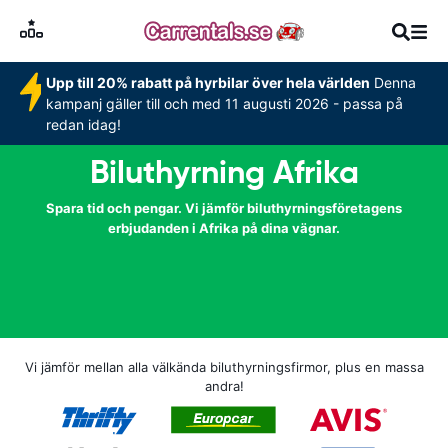
Upp till 20% rabatt på hyrbilar över hela världen
Denna
kampanj gäller till och med 11 augusti 2026 - passa på
redan idag!
Biluthyrning Afrika
Spara tid och pengar. Vi jämför biluthyrningsföretagens
erbjudanden i Afrika på dina vägnar.
Vi jämför mellan alla välkända biluthyrningsfirmor, plus en massa
andra!