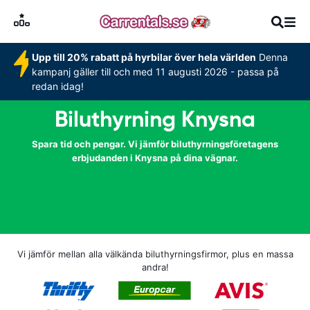
Upp till 20% rabatt på hyrbilar över hela världen
Denna
kampanj gäller till och med 11 augusti 2026 - passa på
redan idag!
Biluthyrning Knysna
Spara tid och pengar. Vi jämför biluthyrningsföretagens
erbjudanden i Knysna på dina vägnar.
Vi jämför mellan alla välkända biluthyrningsfirmor, plus en massa
andra!