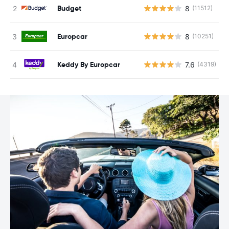
Budget
8
(11512)
Europcar
8
(10251)
Keddy By Europcar
7.6
(4319)