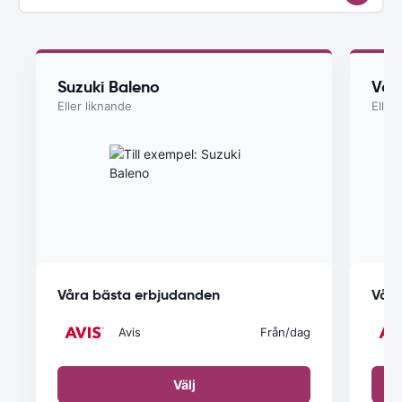
Suzuki Baleno
Vol
Eller liknande
Eller
Våra bästa erbjudanden
Våra
Avis
Från
/dag
Välj