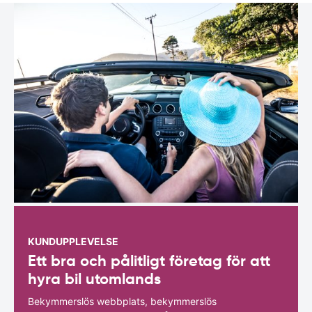
KUNDUPPLEVELSE
Ett bra och pålitligt företag för att
hyra bil utomlands
Bekymmerslös webbplats, bekymmerslös