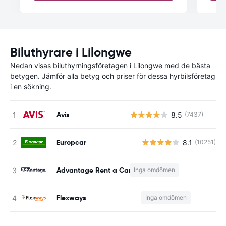
Biluthyrare i Lilongwe
Nedan visas biluthyrningsföretagen i Lilongwe med de bästa
betygen. Jämför alla betyg och priser för dessa hyrbilsföretag
i en sökning.
Avis
8.5
(7437)
Europcar
8.1
(10251)
Advantage Rent a Car
Inga omdömen
Flexways
Inga omdömen