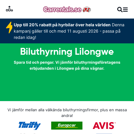
Upp till 20% rabatt på hyrbilar över hela världen
Denna
kampanj gäller till och med 11 augusti 2026 - passa på
redan idag!
Biluthyrning Lilongwe
Spara tid och pengar. Vi jämför biluthyrningsföretagens
erbjudanden i Lilongwe på dina vägnar.
Vi jämför mellan alla välkända biluthyrningsfirmor, plus en massa
andra!