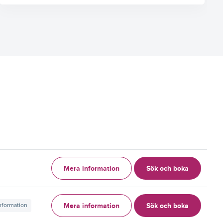
Mera information
Sök och boka
g
Mera information
Sök och boka
information