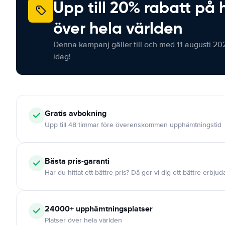
Upp till 20% rabatt på 
över hela världen
Denna kampanj gäller till och med 11 augusti 20
idag!
Gratis
avbokning
Upp till 48 timmar före överenskommen upphämtningstid
Bästa pris-garanti
Har du hittat ett bättre pris? Då ger vi dig ett bättre erbju
24000+
upphämtningsplatser
Platser över hela världen