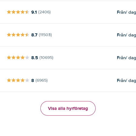
9.1
Från
/ da
(2406)
8.7
Från
/ da
(11503)
8.5
Från
/ da
(10695)
8
Från
/ da
(6965)
Visa alla hyrföretag