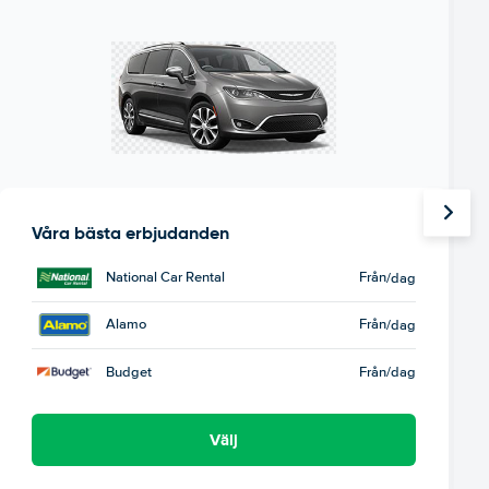
Våra bästa erbjudanden
National Car Rental
Från
/dag
Alamo
Från
/dag
Budget
Från
/dag
Välj