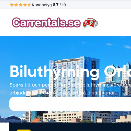
8.7
Kundbetyg
/ 10
Biluthyrning Or
Spara tid och pengar. Vi jämför biluthyrningsföretag
erbjudanden i Orlando Airport på dina vägnar.