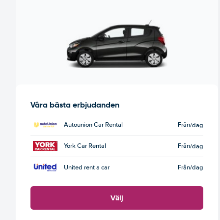
Våra bästa erbjudanden
Autounion Car Rental
Från
/dag
York Car Rental
Från
/dag
United rent a car
Från
/dag
Välj