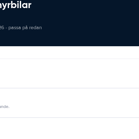
hyrbilar
26 - passa på redan
dande.