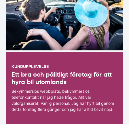
KUNDUPPLEVELSE
Ett bra och pålitligt företag för att
hyra bil utomlands
Bekymmerslös webbplats, bekymmerslös
telefonkontakt när jag hade frågor. Allt var
välorganiserat. Vänlig personal. Jag har hyrt bil genom
detta företag flera gånger och jag har alltid blivit nöjd.