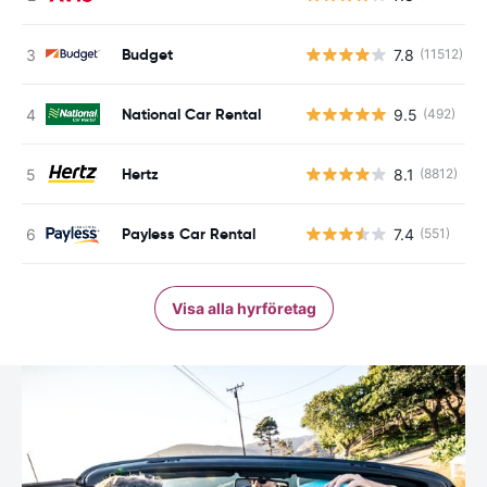
Budget
7.8
(11512)
National Car Rental
9.5
(492)
Hertz
8.1
(8812)
Payless Car Rental
7.4
(551)
Visa alla hyrföretag