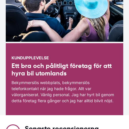
KUNDUPPLEVELSE
Ett bra och pålitligt företag för att
hyra bil utomlands
Bekymmerslös webbplats, bekymmerslös
telefonkontakt när jag hade frågor. Allt var
välorganiserat. Vänlig personal. Jag har hyrt bil genom
detta företag flera gånger och jag har alltid blivit nöjd.
Senaste recensionerna