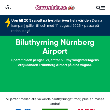
Upp till 20% rabatt på hyrbilar över hela världen
Denna
kampanj gäller till och med 11 augusti 2026 - passa på
redan idag!
Biluthyrning Nürnberg
Airport
Spara tid och pengar. Vi jämför biluthyrningsföretagens
erbjudanden i Nürnberg Airport på dina vägnar.
Vi jämför mellan alla välkända biluthyrningsfirmor, plus en massa
andra!