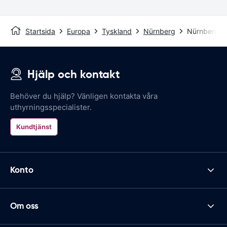
Startsida
Europa
Tyskland
Nürnberg
Nürnberg Ai
Hjälp och kontakt
Behöver du hjälp? Vänligen kontakta våra
uthyrningsspecialister.
Kundtjänst
Konto
Om oss