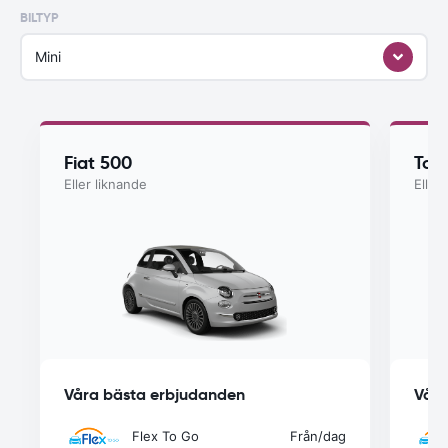
BILTYP
Mini
Fiat 500
Toy
Eller liknande
Eller
Våra bästa erbjudanden
Våra
Flex To Go
Från
/dag