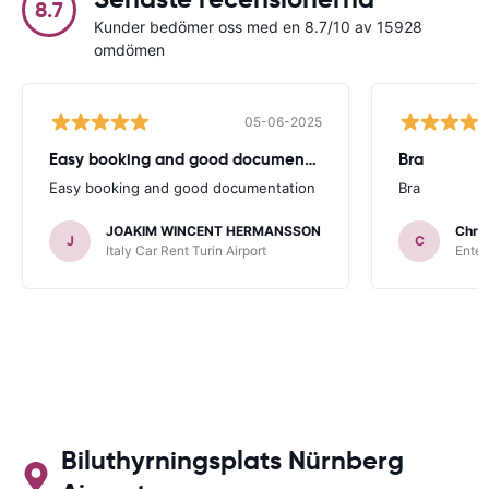
8.7
Kunder bedömer oss med en 8.7/10 av 15928
omdömen
05-06-2025
Easy booking and good documentation
Bra
Easy booking and good documentation
Bra
JOAKIM WINCENT HERMANSSON
Chris
J
C
Italy Car Rent Turin Airport
Enter
Biluthyrningsplats Nürnberg