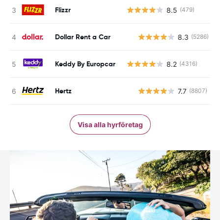
Flizzr
8.5
(479)
Dollar Rent a Car
8.3
(5286)
Keddy By Europcar
8.2
(4316)
Hertz
7.7
(8807)
Visa alla hyrföretag