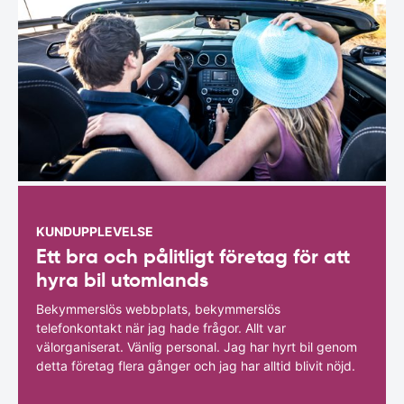
KUNDUPPLEVELSE
Ett bra och pålitligt företag för att
hyra bil utomlands
Bekymmerslös webbplats, bekymmerslös
telefonkontakt när jag hade frågor. Allt var
välorganiserat. Vänlig personal. Jag har hyrt bil genom
detta företag flera gånger och jag har alltid blivit nöjd.