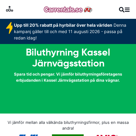
Upp till 20% rabatt på hyrbilar över hela världen
Denna
kampanj gäller till och med 11 augusti 2026 - passa på
redan idag!
Biluthyrning Kassel
Järnvägsstation
Spara tid och pengar. Vi jämför biluthyrningsföretagens
erbjudanden i Kassel Järnvägsstation på dina vägnar.
Vi jämför mellan alla välkända biluthyrningsfirmor, plus en massa
andra!