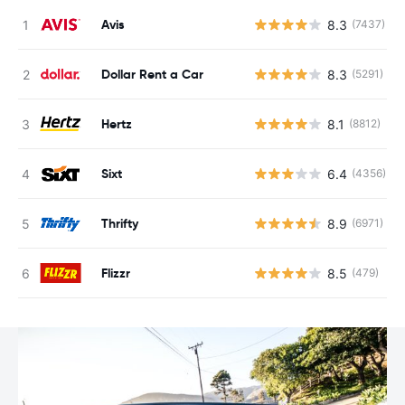
Avis
8.3
(7437)
Dollar Rent a Car
8.3
(5291)
Hertz
8.1
(8812)
Sixt
6.4
(4356)
Thrifty
8.9
(6971)
Flizzr
8.5
(479)