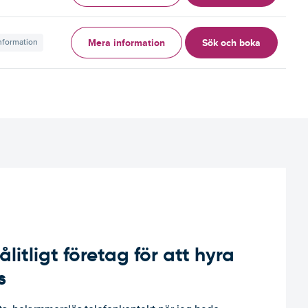
Mera information
Sök och boka
information
ålitligt företag för att hyra
s