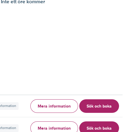
. Inte ett öre kommer
Mera information
Sök och boka
information
Mera information
Sök och boka
information