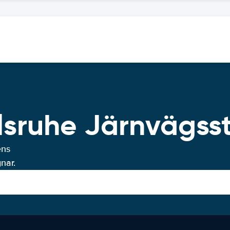
rlsruhe Järnvägss
ens
nar.