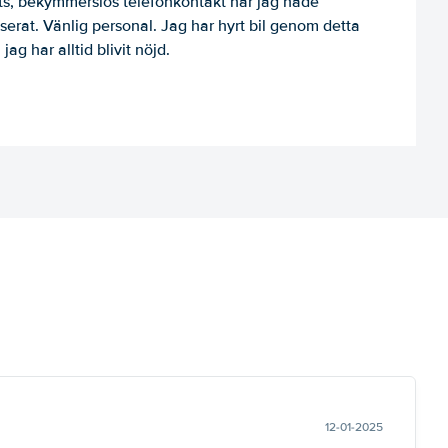
, bekymmerslös telefonkontakt när jag hade
niserat. Vänlig personal. Jag har hyrt bil genom detta
jag har alltid blivit nöjd.
12-01-2025