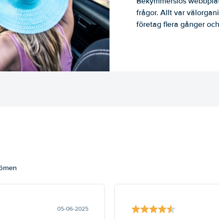
Bekymmerslös webbplats
frågor. Allt var välorga
företag flera gånger och 
dömen
05-06-2025