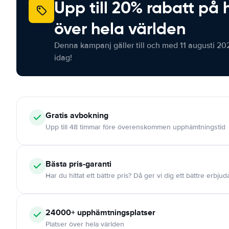
Upp till 20% rabatt på 
över hela världen
Denna kampanj gäller till och med 11 augusti 20
idag!
Gratis
avbokning
Upp till 48 timmar före överenskommen upphämtningstid
Bästa pris-garanti
Har du hittat ett bättre pris? Då ger vi dig ett bättre erbju
24000+
upphämtningsplatser
Platser över hela världen