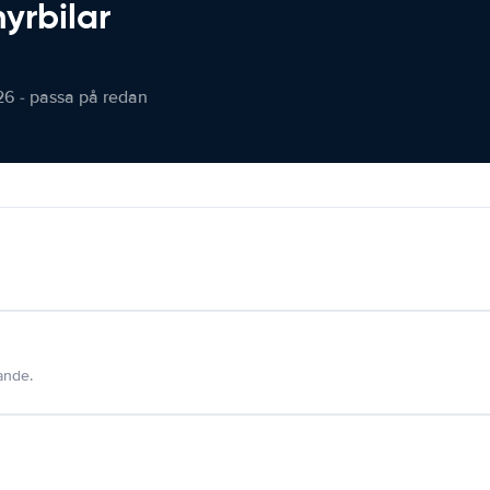
hyrbilar
26 - passa på redan
dande.