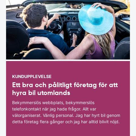
KUNDUPPLEVELSE
Ett bra och pålitligt företag för att
hyra bil utomlands
Bekymmerslös webbplats, bekymmerslös
telefonkontakt när jag hade frågor. Allt var
välorganiserat. Vänlig personal. Jag har hyrt bil genom
detta företag flera gånger och jag har alltid blivit nöjd.