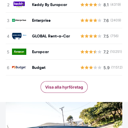
Keddy By Europcar
8.1
(4319)
Enterprise
7.6
(2409)
GLOBAL Rent-a-Car
7.5
(756)
Europcar
7.2
(10251)
Budget
5.9
(11512)
Visa alla hyrföretag