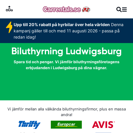
Upp till 20% rabatt på hyrbilar över hela världen
Denna
kampanj gäller till och med 11 augusti 2026 - passa på
redan idag!
Biluthyrning Ludwigsburg
Spara tid och pengar. Vi jämför biluthyrningsföretagens
erbjudanden i Ludwigsburg på dina vägnar.
Vi jämför mellan alla välkända biluthyrningsfirmor, plus en massa
andra!