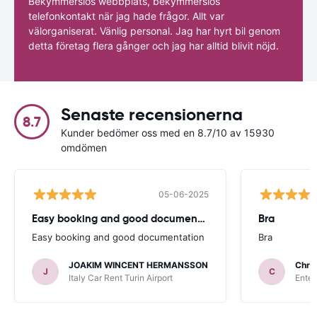
Bekymmerslös webbplats, bekymmerslös
telefonkontakt när jag hade frågor. Allt var
välorganiserat. Vänlig personal. Jag har hyrt bil genom
detta företag flera gånger och jag har alltid blivit nöjd.
Senaste recensionerna
8.7
Kunder bedömer oss med en 8.7/10 av 15930
omdömen
05-06-2025
Easy booking and good documentation
Bra
Easy booking and good documentation
Bra
JOAKIM WINCENT HERMANSSON
Chris
J
C
Italy Car Rent Turin Airport
Enter