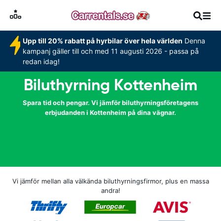
Upp till 20% rabatt på hyrbilar över hela världen
Denna
kampanj gäller till och med 11 augusti 2026 - passa på
redan idag!
Biluthyrning Kottenheim
Spara tid och pengar. Vi jämför biluthyrningsföretagens
erbjudanden i Kottenheim på dina vägnar.
Vi jämför mellan alla välkända biluthyrningsfirmor, plus en massa
andra!