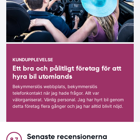
KUNDUPPLEVELSE
Ett bra och pålitligt företag för att
hyra bil utomlands
Bekymmerslös webbplats, bekymmerslös
telefonkontakt när jag hade frågor. Allt var
välorganiserat. Vänlig personal. Jag har hyrt bil genom
detta företag flera gånger och jag har alltid blivit nöjd.
Senaste recensionerna
8.7