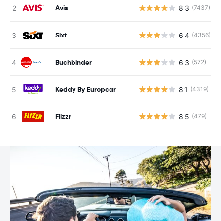
Avis
8.3
(7437)
Sixt
6.4
(4356)
Buchbinder
6.3
(572)
Keddy By Europcar
8.1
(4319)
Flizzr
8.5
(479)