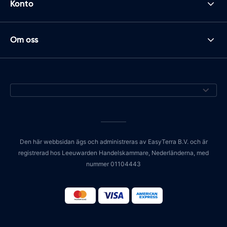
Konto
Om oss
Den här webbsidan ägs och administreras av EasyTerra B.V. och är
registrerad hos Leeuwarden Handelskammare, Nederländerna, med
nummer 01104443