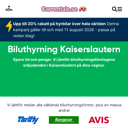
Upp till 20% rabatt på hyrbilar över hela världen
Denna
kampanj gäller till och med 11 augusti 2026 - passa på
redan idag!
Biluthyrning Kaiserslautern
Spara tid och pengar. Vi jämför biluthyrningsföretagens
erbjudanden i Kaiserslautern på dina vägnar.
Vi jämför mellan alla välkända biluthyrningsfirmor, plus en massa
andra!