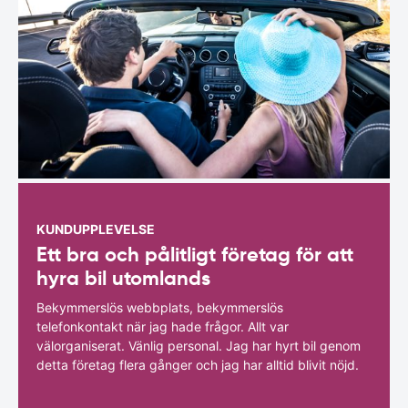
KUNDUPPLEVELSE
Ett bra och pålitligt företag för att
hyra bil utomlands
Bekymmerslös webbplats, bekymmerslös
telefonkontakt när jag hade frågor. Allt var
välorganiserat. Vänlig personal. Jag har hyrt bil genom
detta företag flera gånger och jag har alltid blivit nöjd.