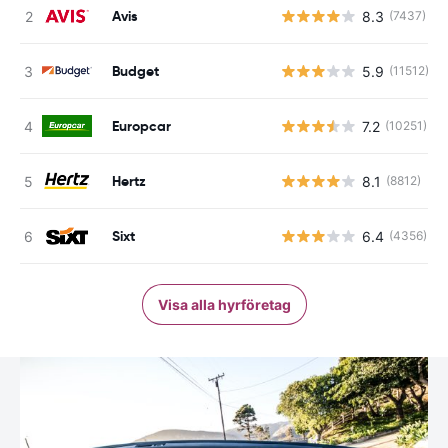
Avis
8.3
(7437)
Budget
5.9
(11512)
Europcar
7.2
(10251)
Hertz
8.1
(8812)
Sixt
6.4
(4356)
Visa alla hyrföretag