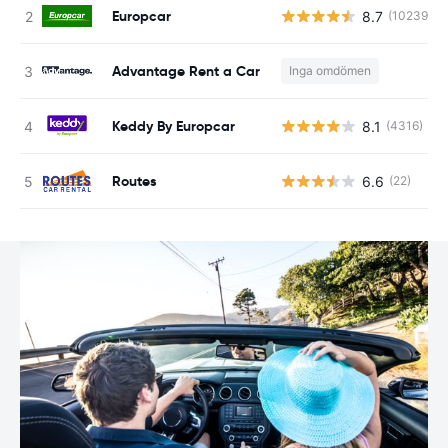
Europcar
8.7
(10239)
Advantage Rent a Car
Inga omdömen
Keddy By Europcar
8.1
(4316)
Routes
6.6
(22)