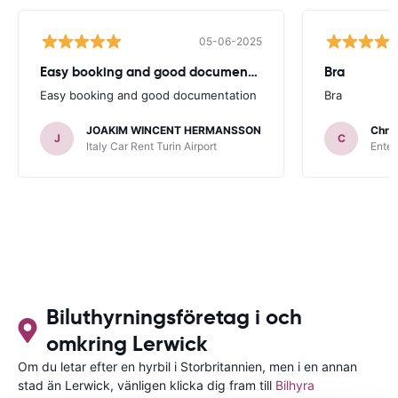
05-06-2025
Easy booking and good documentation
Bra
Easy booking and good documentation
Bra
JOAKIM WINCENT HERMANSSON
Chris
J
C
Italy Car Rent Turin Airport
Enter
Biluthyrningsföretag i och
omkring Lerwick
Om du letar efter en hyrbil i Storbritannien, men i en annan
stad än Lerwick, vänligen klicka dig fram till
Bilhyra