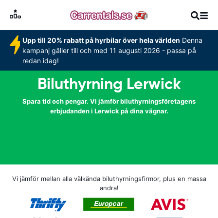
Upp till 20% rabatt på hyrbilar över hela världen
Denna
kampanj gäller till och med 11 augusti 2026 - passa på
redan idag!
Biluthyrning Lerwick
Spara tid och pengar. Vi jämför biluthyrningsföretagens
erbjudanden i Lerwick på dina vägnar.
Vi jämför mellan alla välkända biluthyrningsfirmor, plus en massa
andra!