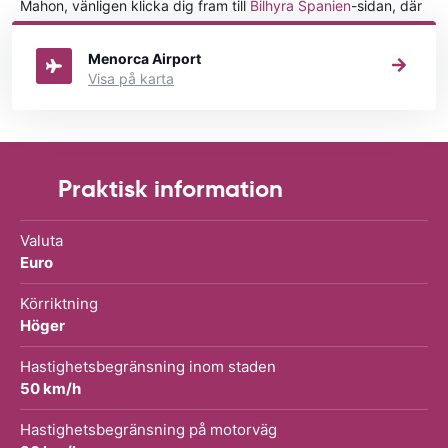
Mahon, vänligen klicka dig fram till
Bilhyra Spanien
-sidan, där
du kan välja i vilken stad i Spanien du vill hyra en bil.
Menorca Airport
Visa på karta
Praktisk information
Valuta
Euro
Körriktning
Höger
Hastighetsbegränsning inom staden
50 km/h
Hastighetsbegränsning på motorväg