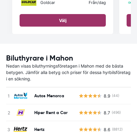
Goldcar
Från
/dag
Välj
Biluthyrare i Mahon
Nedan visas biluthyrningsföretagen i Mahon med de bästa
betygen. Jämför alla betyg och priser för dessa hyrbilsföretag
i en sökning.
Autos Menorca
8.9
(44)
Hiper Rent a Car
8.7
(496)
Hertz
8.6
(8812)