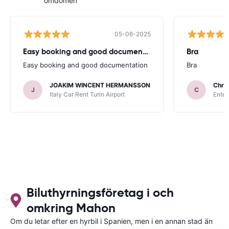
omdömen
05-06-2025
Easy booking and good documentation
Bra
Easy booking and good documentation
Bra
JOAKIM WINCENT HERMANSSON
Chris
J
C
Italy Car Rent Turin Airport
Enter
Biluthyrningsföretag i och
omkring Mahon
Om du letar efter en hyrbil i Spanien, men i en annan stad än