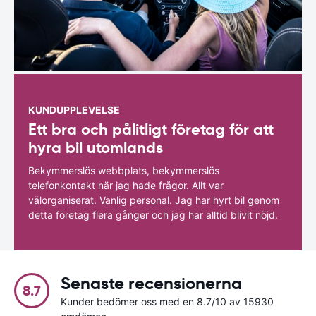
KUNDUPPLEVELSE
Ett bra och pålitligt företag för att
hyra bil utomlands
Bekymmerslös webbplats, bekymmerslös
telefonkontakt när jag hade frågor. Allt var
välorganiserat. Vänlig personal. Jag har hyrt bil genom
detta företag flera gånger och jag har alltid blivit nöjd.
Senaste recensionerna
8.7
Kunder bedömer oss med en 8.7/10 av 15930