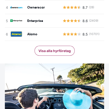
Ownerscar
8.7
(28)
Enterprise
8.6
(2409)
Alamo
8.5
(10701)
Visa alla hyrföretag