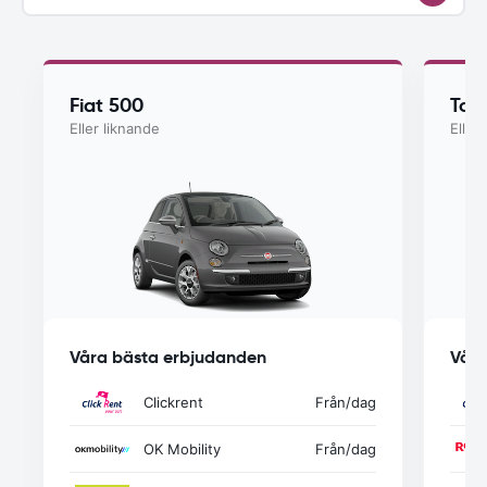
Fiat 500
Toy
Eller liknande
Eller
Våra bästa erbjudanden
Våra
Clickrent
Från
/dag
OK Mobility
Från
/dag