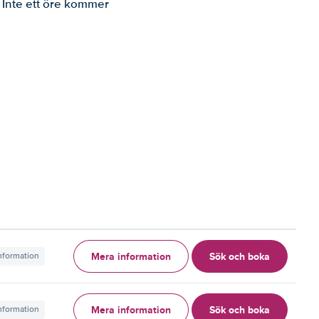
. Inte ett öre kommer
Mera information
Sök och boka
information
Mera information
Sök och boka
information