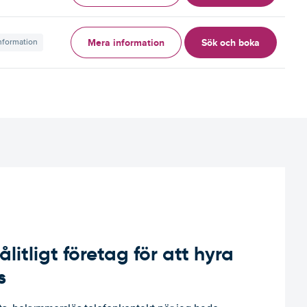
Mera information
Sök och boka
information
ålitligt företag för att hyra
s