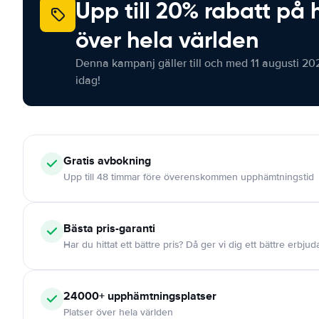
Upp till 20% rabatt på 
över hela världen
Denna kampanj gäller till och med 11 augusti 20
idag!
Gratis
avbokning
Upp till 48 timmar före överenskommen upphämtningstid
Bästa pris-garanti
Har du hittat ett bättre pris? Då ger vi dig ett bättre erbju
24000+
upphämtningsplatser
Platser över hela världen