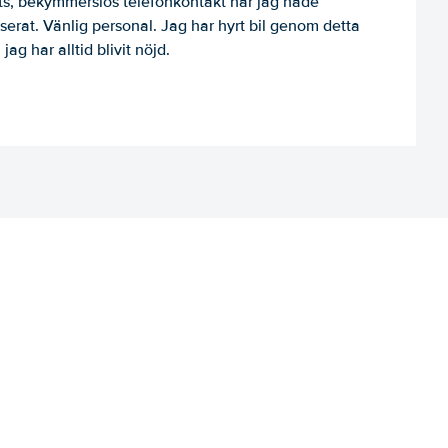
, bekymmerslös telefonkontakt när jag hade
niserat. Vänlig personal. Jag har hyrt bil genom detta
jag har alltid blivit nöjd.