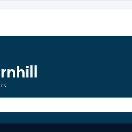
rnhill
ens