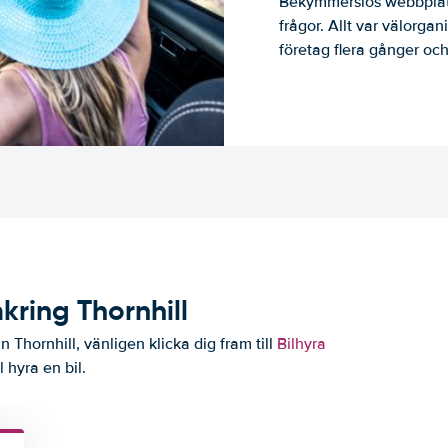
Bekymmerslös webbplats
frågor. Allt var välorga
företag flera gånger och 
kring Thornhill
 Thornhill, vänligen klicka dig fram till
Bilhyra
l hyra en bil.