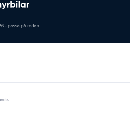
hyrbilar
26 - passa på redan
dande.