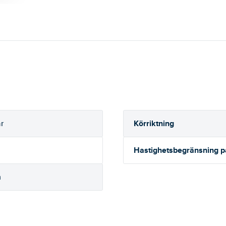
Körriktning
r
Hastighetsbegränsning 
h