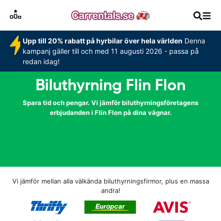
Upp till 20% rabatt på hyrbilar över hela världen
Denna
kampanj gäller till och med 11 augusti 2026 - passa på
redan idag!
Biluthyrning Flin Flon
Spara tid och pengar. Vi jämför biluthyrningsföretagens
erbjudanden i Flin Flon på dina vägnar.
Vi jämför mellan alla välkända biluthyrningsfirmor, plus en massa
andra!