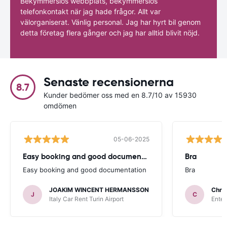
Bekymmerslös webbplats, bekymmerslös
telefonkontakt när jag hade frågor. Allt var
välorganiserat. Vänlig personal. Jag har hyrt bil genom
detta företag flera gånger och jag har alltid blivit nöjd.
Senaste recensionerna
8.7
Kunder bedömer oss med en 8.7/10 av 15930
omdömen
05-06-2025
Easy booking and good documentation
Bra
Easy booking and good documentation
Bra
JOAKIM WINCENT HERMANSSON
Chris
J
C
Italy Car Rent Turin Airport
Enter