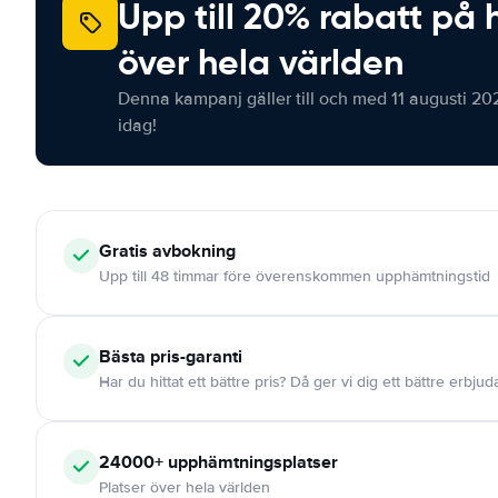
Upp till 20% rabatt på 
över hela världen
Denna kampanj gäller till och med 11 augusti 20
idag!
Gratis
avbokning
Upp till 48 timmar före överenskommen upphämtningstid
Bästa pris-garanti
Har du hittat ett bättre pris? Då ger vi dig ett bättre erbju
24000+
upphämtningsplatser
Platser över hela världen