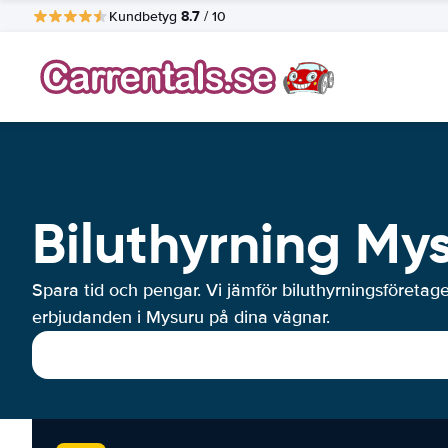
8.7
Kundbetyg
/ 10
Biluthyrning My
Spara tid och pengar. Vi jämför biluthyrningsföretag
erbjudanden i Mysuru på dina vägnar.