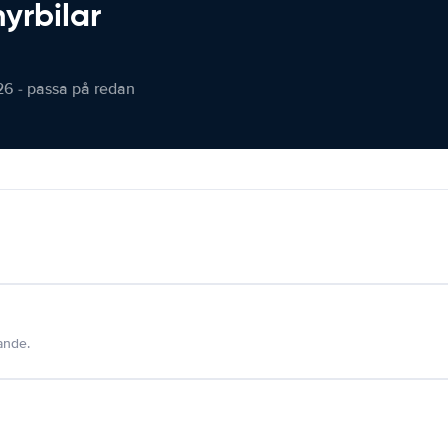
hyrbilar
26 - passa på redan
dande.