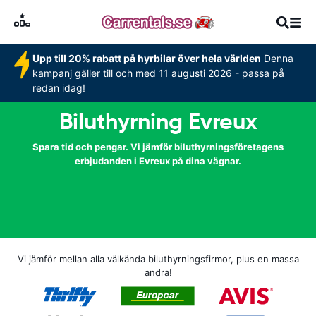
Upp till 20% rabatt på hyrbilar över hela världen
Denna
kampanj gäller till och med 11 augusti 2026 - passa på
redan idag!
Biluthyrning Evreux
Spara tid och pengar. Vi jämför biluthyrningsföretagens
erbjudanden i Evreux på dina vägnar.
Vi jämför mellan alla välkända biluthyrningsfirmor, plus en massa
andra!