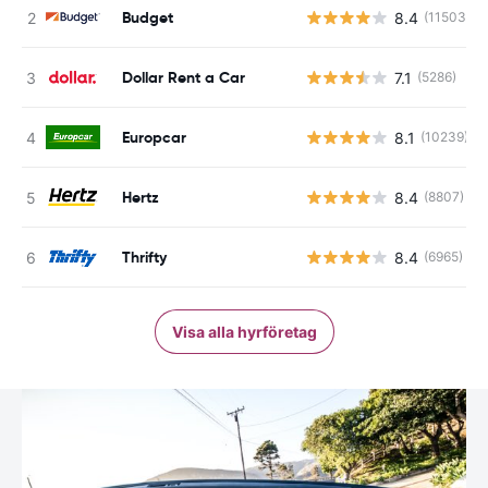
Budget
8.4
(11503)
Dollar Rent a Car
7.1
(5286)
Europcar
8.1
(10239)
Hertz
8.4
(8807)
Thrifty
8.4
(6965)
Visa alla hyrföretag