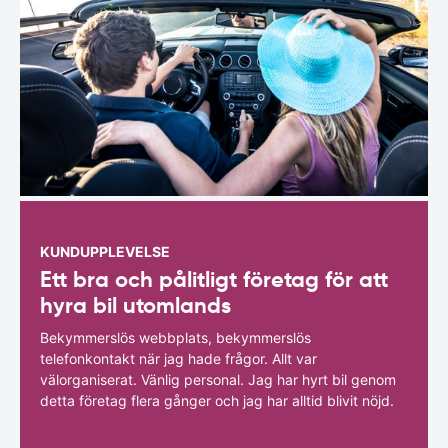
KUNDUPPLEVELSE
Ett bra och pålitligt företag för att
hyra bil utomlands
Bekymmerslös webbplats, bekymmerslös
telefonkontakt när jag hade frågor. Allt var
välorganiserat. Vänlig personal. Jag har hyrt bil genom
detta företag flera gånger och jag har alltid blivit nöjd.