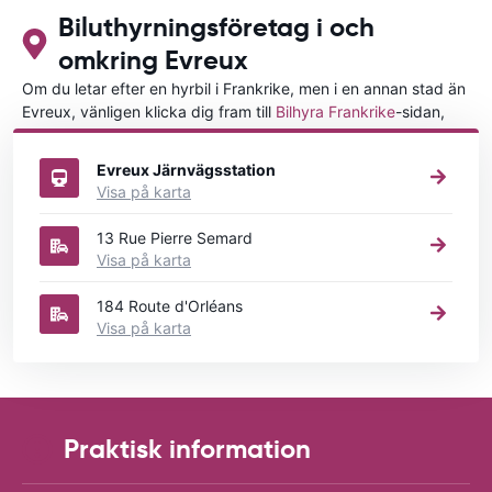
Biluthyrningsföretag i och
omkring Evreux
Om du letar efter en hyrbil i Frankrike, men i en annan stad än
Evreux, vänligen klicka dig fram till
Bilhyra Frankrike
-sidan,
där du kan välja i vilken stad i Frankrike du vill hyra en bil.
Evreux Järnvägsstation
Visa på karta
13 Rue Pierre Semard
Visa på karta
184 Route d'Orléans
Visa på karta
Praktisk information